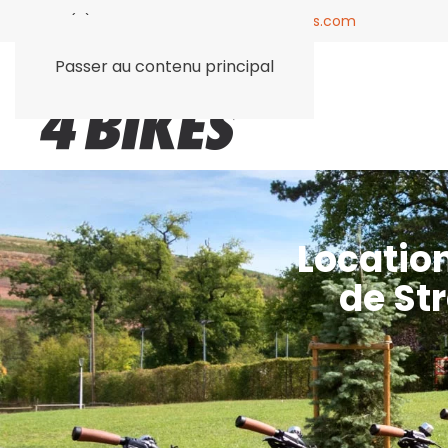
+33 (0)3 88 74 25 07 |
info@spot4bikes.com
Passer au contenu principal
Location
de St