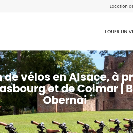
Location de
LOUER UN V
 de vélos en Alsace, à p
rasbourg et de Colmar | B
Obernai