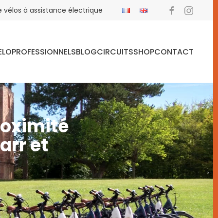
 vélos à assistance électrique
ELO
PROFESSIONNELS
BLOG
CIRCUITS
SHOP
CONTACT
roximité
arr et